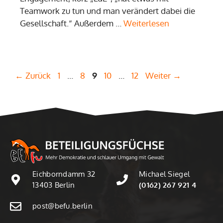
Teamwork zu tun und man verändert dabei die
Gesellschaft.“ Außerdem …
Weiterlesen
Seite
Seite
Seite
Seite
Seite
←
Zurück
1
…
8
9
10
…
12
Weiter
→
Eichborndamm 32
Michael Siegel
13403 Berlin
(0162) 267 921 4
post@befu.berlin