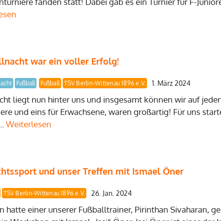
turniere fanden statt! Dabei gab es ein Turnier für F-Juniore
esen
nacht war ein voller Erfolg!
1. März 2024
nacht
Fußball
Fußball
TSV Berlin-Wittenau 1896 e.V.
cht liegt nun hinter uns und insgesamt können wir auf jeden 
ngere und eins für Erwachsene, waren großartig! Für uns star
 …
Weiterlesen
htssport und unser Treffen mit Ismael Öner
26. Jan. 2024
TSV Berlin-Wittenau 1896 e.V.
 hatte einer unserer Fußballtrainer, Pirinthan Sivaharan, 