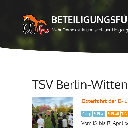
Zum
Inhalt
springen
TSV Berlin-Witten
Osterfahrt der D- 
Camp
Fußball
Fußball
TSV
Vom 15. bis 17. April