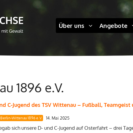
Über uns
Angebote
au 1896 e.V.
und C-Jugend des TSV Wittenau – Fußball, Teamgeist 
14. Mai 2025
 Berlin-Wittenau 1896 e.V.
 begab sich unsere D- und C-Jugend auf Osterfahrt – drei Tag