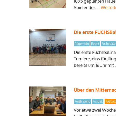
1895 geplanten Hallen
Spieler des …
Weiterl
Die erste FUCHSBall
Allgemein
Event
Fuchsball
Die erste Fuchsballna
Turniere, eins für Jü
bereits um 16Uhr mit
Über den Mitternac
Fortbildung
Fußball
Fußball
Vor etwa zwei Wochen