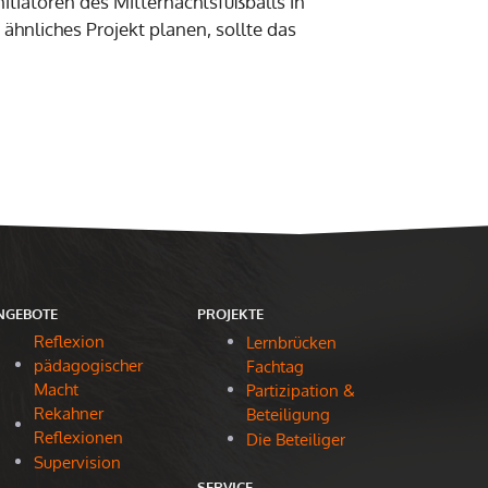
nitiatoren des Mitternachtsfußballs in
ähnliches Projekt planen, sollte das
NGEBOTE
PROJEKTE
Reflexion
Lernbrücken
pädagogischer
Fachtag
Macht
Partizipation &
Rekahner
Beteiligung
Reflexionen
Die Beteiliger
Supervision
SERVICE