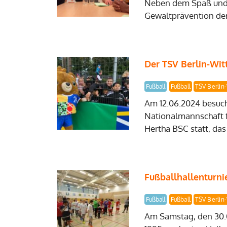
Neben dem Spaß und d
Gewaltprävention der
Der TSV Berlin-Wit
Fußball
Fußball
TSV Berlin
Am 12.06.2024 besucht
Nationalmannschaft f
Hertha BSC statt, das
Fußballhallenturni
Fußball
Fußball
TSV Berlin
Am Samstag, den 30.0