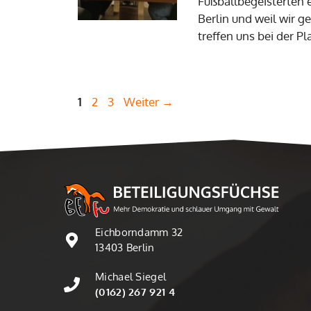
Fußballbegeisterten ei
Berlin und weil wir g
treffen uns bei der 
Seite
Seite
Seite
1
2
3
Weiter
→
Eichborndamm 32
13403 Berlin
Michael Siegel
(0162) 267 921 4