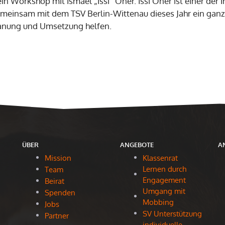
n Workshop mit Ismael „Issi“ Öner. Issi Öner ist einer der I
emeinsam mit dem TSV Berlin-Wittenau dieses Jahr ein ganz 
Planung und Umsetzung helfen.
ÜBER
ANGEBOTE
A
Mission
Klassenrat
Lernen durch
Team
Engagement
Beirat
Umgang mit
Spenden
Mobbing
Jobs
SV Unterstützung
Partner
individuelle