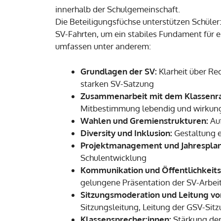
innerhalb der Schulgemeinschaft.
Die Beteiligungsfüchse unterstützen Schüle
SV-Fahrten, um ein stabiles Fundament für 
umfassen unter anderem:
Grundlagen der SV:
Klarheit über Re
starken SV-Satzung
Zusammenarbeit mit dem Klassenra
Mitbestimmung lebendig und wirkung
Wahlen und Gremienstrukturen:
Auf
Diversity und Inklusion:
Gestaltung e
Projektmanagement und Jahrespla
Schulentwicklung
Kommunikation und Öffentlichkeits
gelungene Präsentation der SV-Arbei
Sitzungsmoderation und Leitung vo
Sitzungsleitung, Leitung der GSV-Sit
Klassensprecher:innen:
Stärkung der