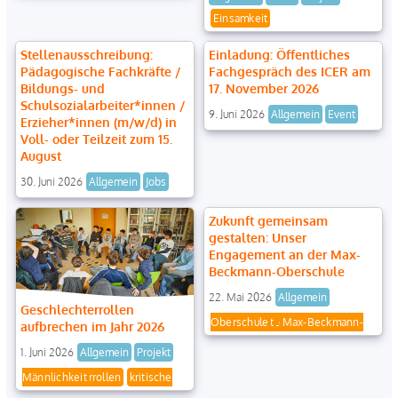
Einsamkeit
Stellenausschreibung:
Einladung: Öffentliches
Pädagogische Fachkräfte /
Fachgespräch des ICER am
Bildungs- und
17. November 2026
Schulsozialarbeiter*innen /
9. Juni 2026
Allgemein
Event
Erzieher*innen (m/w/d) in
Voll- oder Teilzeit zum 15.
August
30. Juni 2026
Allgemein
Jobs
Zukunft gemeinsam
gestalten: Unser
Engagement an der Max-
Beckmann-Oberschule
22. Mai 2026
Allgemein
Geschlechterrollen
Lernen durch Engagement
Max-Beckmann-Oberschule
Klassenrat
aufbrechen im Jahr 2026
1. Juni 2026
Allgemein
Projekt
kritische Männlichkeit
Demokratielernen
Geschlechterrollen