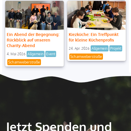
Ein Abend der Begegnung:
Kiezküche: Ein Treffpunkt
Rückblick auf unseren
für kleine Küchenprofis
Charity-Abend
24. Apr. 2026
Allgemein
Projekt
4. Mai 2026
Allgemein
Event
Scharnweberstraße
Scharnweberstraße
Jetzt Spenden und