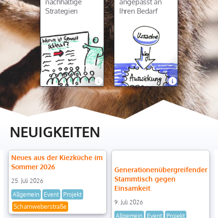
nachhaltige
angepasst an
Qualifizierung
Strategien
Ihren Bedarf
NEUIGKEITEN
Neues aus der Kiezküche im
Sommer 2026
Generationenübergreifender
Stammtisch gegen
25. Juli 2026
Einsamkeit
Allgemein
Event
Projekt
9. Juli 2026
Scharnweberstraße
Allgemein
Event
Projekt