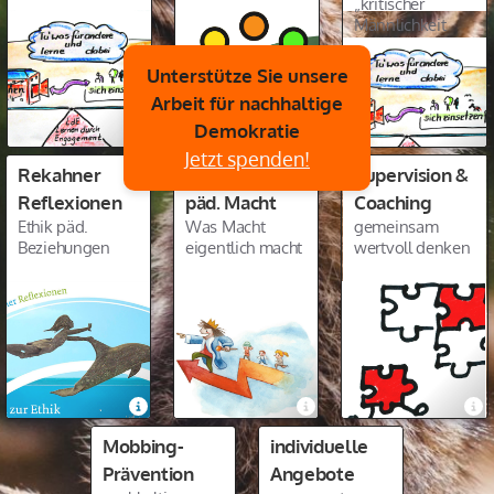
„kritischer
Männlichkeit
Unterstütze Sie unsere
Arbeit für nachhaltige
Demokratie
Jetzt spenden!
Rekahner
Reflexionen
Supervision &
Reflexionen
päd. Macht
Coaching
Ethik päd.
Was Macht
gemeinsam
Beziehungen
eigentlich macht
wertvoll denken
Schüler:innen
Mobbing-
individuelle
-Vertretung
Prävention
Angebote
Unterstützung &