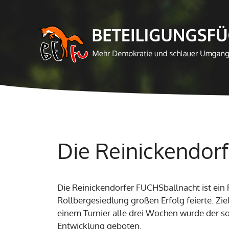
Zum
Inhalt
springen
Die Reinickendor
Die Reinickendorfer FUCHSballnacht ist ein 
Rollbergesiedlung großen Erfolg feierte. Zi
einem Turnier alle drei Wochen wurde der so
Entwicklung geboten.