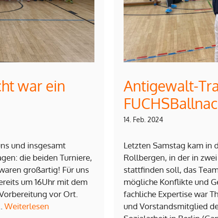
ht war ein
Antigewalt-Tra
FUCHSBallnac
14. Feb. 2024
 uns und insgesamt
Letzten Samstag kam in d
agen: die beiden Turniere,
Rollbergen, in der in zwe
 waren großartig! Für uns
stattfinden soll, das T
bereits um 16Uhr mit dem
mögliche Konflikte und Ge
Vorbereitung vor Ort.
fachliche Expertise war 
 …
Weiterlesen
und Vorstandsmitglied de