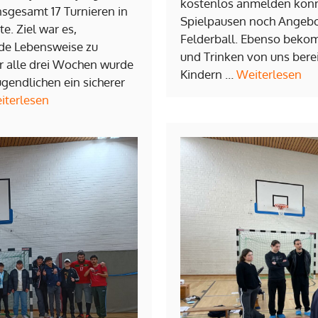
kostenlos anmelden könne
nsgesamt 17 Turnieren in
Spielpausen noch Angebot
e. Ziel war es,
Felderball. Ebenso beko
de Lebensweise zu
und Trinken von uns berei
er alle drei Wochen wurde
Kindern …
Weiterlesen
gendlichen ein sicherer
iterlesen