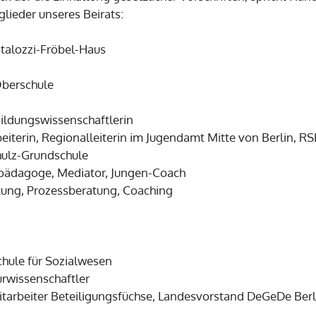
lieder unseres Beirats:
stalozzi-Fröbel-Haus
berschule
Bildungswissenschaftlerin
arbeiterin, Regionalleiterin im Jugendamt Mitte von Berlin,
hulz-Grundschule
-pädagoge, Mediator, Jungen-Coach
tung, Prozessberatung, Coaching
chule für Sozialwesen
urwissenschaftler
itarbeiter Beteiligungsfüchse, Landesvorstand DeGeDe Ber