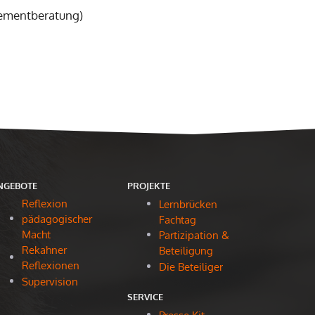
gementberatung)
NGEBOTE
PROJEKTE
Reflexion
Lernbrücken
pädagogischer
Fachtag
Macht
Partizipation &
Rekahner
Beteiligung
Reflexionen
Die Beteiliger
Supervision
SERVICE