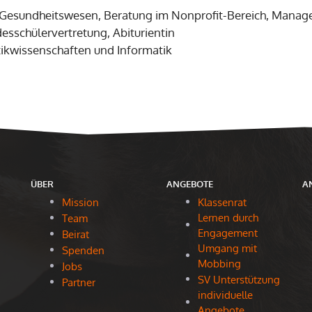
 (Gesundheitswesen, Beratung im Nonprofit-Bereich, Mana
esschülervertretung, Abiturientin
itikwissenschaften und Informatik
ÜBER
ANGEBOTE
A
Mission
Klassenrat
Lernen durch
Team
Engagement
Beirat
Umgang mit
Spenden
Mobbing
Jobs
SV Unterstützung
Partner
individuelle
Angebote