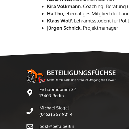
Kira Volkmann
, Coaching, Beratung
Ha Thu
, ehemaliges Mitglied der Land
Klaas Wolf
, Lehramtsstudent für Pol
Jürgen Schnick
, Projektmanager
Eichborndamm 32
13403 Berlin
Michael Siegel
(0162) 267 921 4
post@befu.berlin