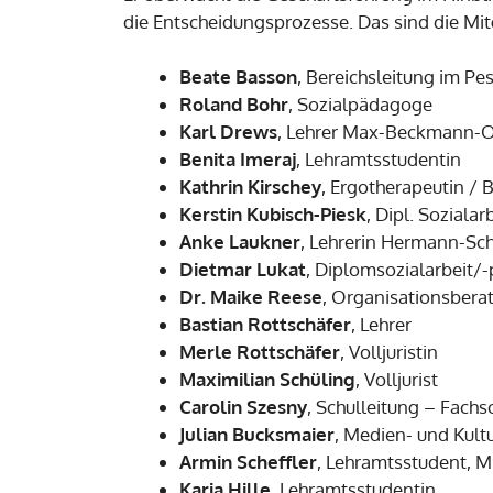
die Entscheidungsprozesse. Das sind die Mitg
Beate Basson
, Bereichsleitung im Pe
Roland Bohr
, Sozialpädagoge
Karl Drews
, Lehrer Max-Beckmann-O
Benita Imeraj
, Lehramtsstudentin
Kathrin Kirschey
, Ergotherapeutin / 
Kerstin Kubisch-Piesk
, Dipl. Sozial
Anke Laukner
, Lehrerin Hermann-Sc
Dietmar Lukat
, Diplomsozialarbeit/
Dr. Maike Reese
, Organisationsbera
Bastian Rottschäfer
, Lehrer
Merle Rottschäfer
, Volljuristin
Maximilian Schüling
, Volljurist
Carolin Szesny
, Schulleitung – Fachs
Julian Bucksmaier
, Medien- und Kult
Armin Scheffler
, Lehramtsstudent, M
Karia Hille
, Lehramtsstudentin