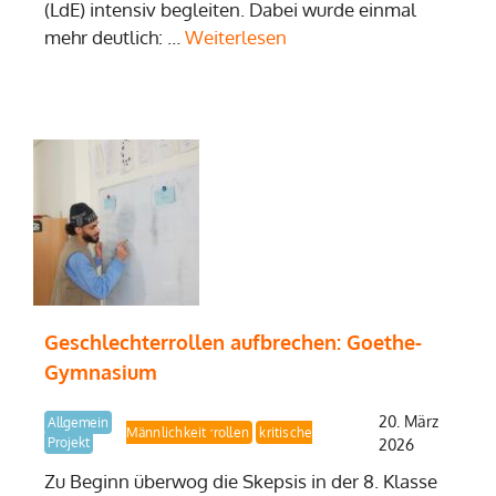
(LdE) intensiv begleiten. Dabei wurde einmal
mehr deutlich: …
Weiterlesen
Geschlechterrollen aufbrechen: Goethe-
Gymnasium
20. März
Allgemein
kritische Männlichkeit
Demokratielernen
Geschlechterrollen
Projekt
2026
Zu Beginn überwog die Skepsis in der 8. Klasse