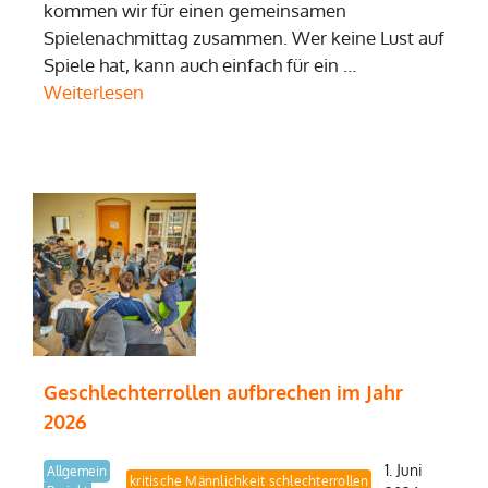
kommen wir für einen gemeinsamen
Spielenachmittag zusammen. Wer keine Lust auf
Spiele hat, kann auch einfach für ein …
Weiterlesen
Geschlechterrollen aufbrechen im Jahr
2026
1. Juni
Allgemein
Demokratielernen
kritische Männlichkeit
Geschlechterrollen