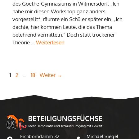
des Goethe-Gymnasiums in Wilmersdorf. „Ich
habe mir diesen Workshop ganz anders
vorgestellt“, räumte ein Schüler später ein. „Ich
dachte, hier kommen Leute, die das Thema
belehrend vermitteln.“ Doch statt trockener
Theorie …
Weiterlesen
Seite
Seite
Seite
1
2
…
18
Weiter
→
Eichborndamm 32
Michael Siegel