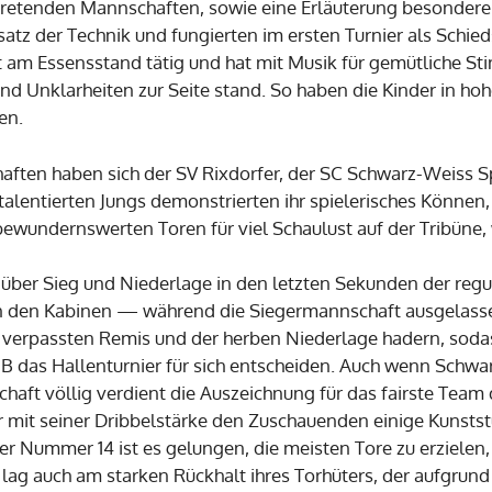
ntretenden Mannschaften, sowie eine Erläuterung besondere
z der Technik und fungierten im ersten Turnier als Schiedsr
t am Essensstand tätig und hat mit Musik für gemütliche S
und Unklarheiten zur Seite stand. So haben die Kinder in 
fen.
aften haben sich der SV Rixdorfer, der SC Schwarz-Weiss S
ie talentierten Jungs demonstrierten ihr spielerisches Könne
ewundernswerten Toren für viel Schaulust auf der Tribüne, 
über Sieg und Niederlage in den letzten Sekunden der regul
den Kabinen — während die Siegermannschaft ausgelassen 
verpassten Remis und der herben Niederlage hadern, sodas
e B das Hallenturnier für sich entscheiden. Auch wenn Schwa
haft völlig verdient die Auszeichnung für das fairste Team d
mit seiner Dribbelstärke den Zuschauenden einige Kunststü
 Nummer 14 ist es gelungen, die meisten Tore zu erzielen,
 lag auch am starken Rückhalt ihres Torhüters, der aufgrun