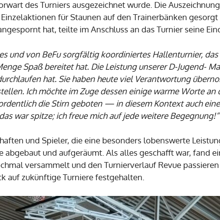
orwart des Turniers ausgezeichnet wurde. Die Auszeichnung f
 Einzelaktionen für Staunen auf den Trainerbänken gesorgt h
angespornt hat, teilte im Anschluss an das Turnier seine Ei
es und von BeFu sorgfältig koordiniertes Hallenturnier, da
Menge Spaß bereitet hat. Die Leistung unserer D-Jugend- M
rchlaufen hat. Sie haben heute viel Verantwortung übernomm
 stellen. Ich möchte im Zuge dessen einige warme Worte an
rdentlich die Stirn geboten — in diesem Kontext auch eine
das war spitze; ich freue mich auf jede weitere Begegnung!“
aften und Spieler, die eine besonders lobenswerte Leistun
bgebaut und aufgeräumt. Als alles geschafft war, fand ein
chmal versammelt und den Turnierverlauf Revue passiere
 auf zukünftige Turniere festgehalten.