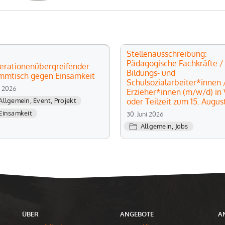
Stellenausschreibung:
Pädagogische Fachkräfte /
erationenübergreifender
Bildungs- und
mmtisch gegen Einsamkeit
Schulsozialarbeiter*innen 
li 2026
Erzieher*innen (m/w/d) in V
oder Teilzeit zum 15. Augus
Allgemein
,
Event
,
Projekt
Einsamkeit
30. Juni 2026
Allgemein
,
Jobs
ÜBER
ANGEBOTE
A