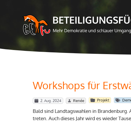
Zum
Inhalt
springen
Workshops für Erstw
Projekt
Demo
2. Aug. 2024
Renée
Bald sind Landtagswahlen in Brandenburg. A
treten. Auch dieses Jahr wird es wieder Taus