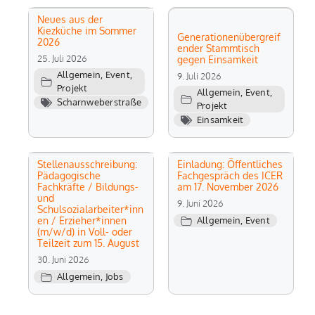
Neues aus der
Kiezküche im Sommer
Generationenübergreif
2026
ender Stammtisch
25. Juli 2026
gegen Einsamkeit
Allgemein
,
Event
,
9. Juli 2026
Projekt
Allgemein
,
Event
,
Scharnweberstraße
Projekt
Einsamkeit
Stellenausschreibung:
Einladung: Öffentliches
Pädagogische
Fachgespräch des ICER
Fachkräfte / Bildungs-
am 17. November 2026
und
9. Juni 2026
Schulsozialarbeiter*inn
en / Erzieher*innen
Allgemein
,
Event
(m/w/d) in Voll- oder
Teilzeit zum 15. August
30. Juni 2026
Allgemein
,
Jobs