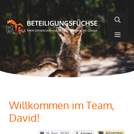
Zum
Inhalt
springen
Men
Willkommen im Team,
David!
Allgemein
15. Sep. 2020
Jürgen