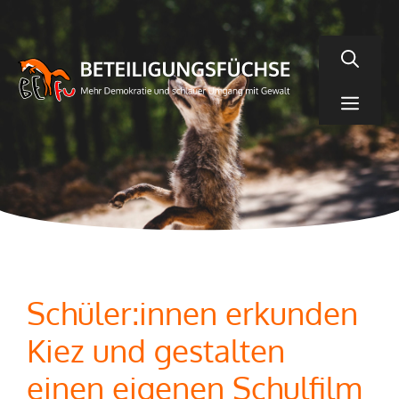
Zum
Inhalt
springen
Men
Schüler:innen erkunden
Kiez und gestalten
einen eigenen Schulfilm