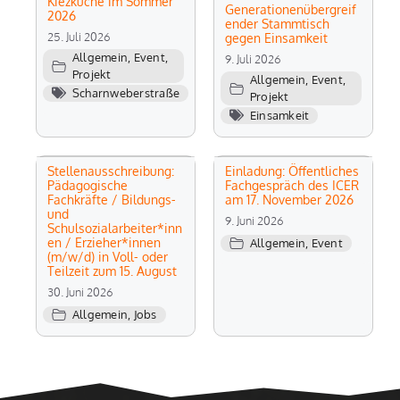
Kiezküche im Sommer
Generationenübergreif
2026
ender Stammtisch
25. Juli 2026
gegen Einsamkeit
Allgemein
,
Event
,
9. Juli 2026
Projekt
Allgemein
,
Event
,
Scharnweberstraße
Projekt
Einsamkeit
Stellenausschreibung:
Einladung: Öffentliches
Pädagogische
Fachgespräch des ICER
Fachkräfte / Bildungs-
am 17. November 2026
und
9. Juni 2026
Schulsozialarbeiter*inn
en / Erzieher*innen
Allgemein
,
Event
(m/w/d) in Voll- oder
Teilzeit zum 15. August
30. Juni 2026
Allgemein
,
Jobs