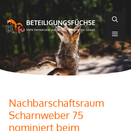
Zum
Inhalt
springen
Men
Nachbarschaftsraum
Scharnweber 75
nominiert beim