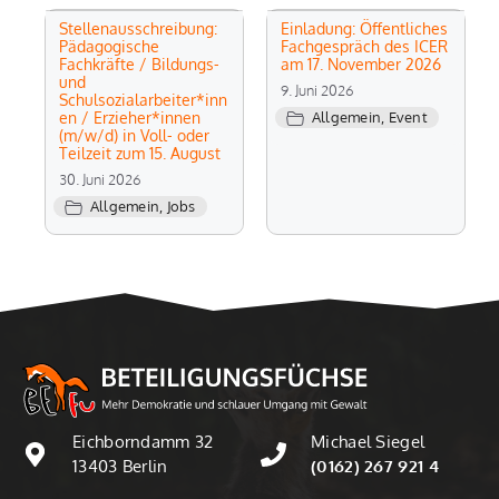
Stellenausschreibung:
Einladung: Öffentliches
Pädagogische
Fachgespräch des ICER
Fachkräfte / Bildungs-
am 17. November 2026
und
9. Juni 2026
Schulsozialarbeiter*inn
en / Erzieher*innen
Allgemein
,
Event
(m/w/d) in Voll- oder
Teilzeit zum 15. August
30. Juni 2026
Allgemein
,
Jobs
Eichborndamm 32
Michael Siegel
13403 Berlin
(0162) 267 921 4