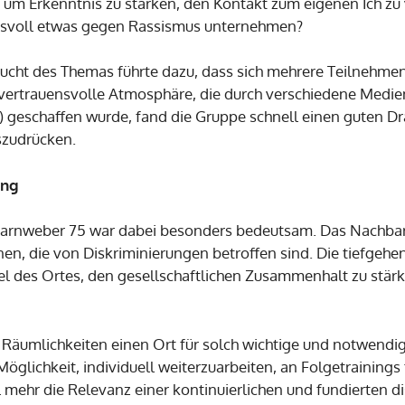
, um Erkenntnis zu stärken, den Kontakt zum eigenen Ich zu
gsvoll etwas gegen Rassismus unternehmen?
ucht des Themas führte dazu, dass sich mehrere Teilnehmend
ertrauensvolle Atmosphäre, die durch verschiedene Medie
geschaffen wurde, fand die Gruppe schnell einen guten Dra
szudrücken.
ung
harnweber 75 war dabei besonders bedeutsam. Das Nachbars
n, die von Diskriminierungen betroffen sind. Die tiefgehe
el des Ortes, den gesellschaftlichen Zusammenhalt zu stä
en Räumlichkeiten einen Ort für solch wichtige und notwend
glichkeit, individuell weiterzuarbeiten, an Folgetrainings
 mehr die Relevanz einer kontinuierlichen und fundierten di