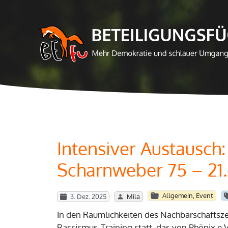
Zum
Inhalt
springen
Intensiver Austausch:
Scharnweber 75 – 21.-
Allgemein
,
Event
3. Dez. 2025
Mila
In den Räumlichkeiten des Nachbarschaftszen
Rassismus-Training statt, das von Phönix e.