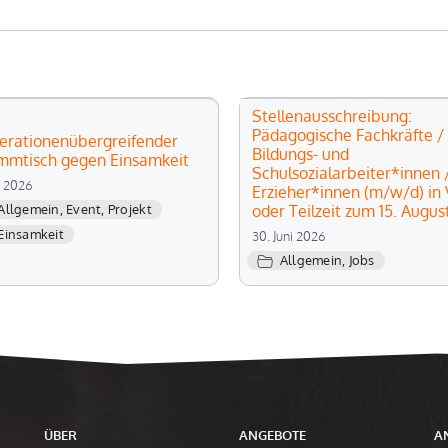
Stellenausschreibung:
Pädagogische Fachkräfte /
erationenübergreifender
Bildungs- und
mmtisch gegen Einsamkeit
Schulsozialarbeiter*innen 
li 2026
Erzieher*innen (m/w/d) in V
oder Teilzeit zum 15. Augus
Allgemein
,
Event
,
Projekt
Einsamkeit
30. Juni 2026
Allgemein
,
Jobs
ÜBER
ANGEBOTE
A