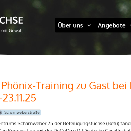
Über uns
Angebote
 Phönix-Training zu Gast bei 
23.11.25
Scharnweberstraße
trums Scharnweber 75 der Beteiligungsfüchse (Befu) fand k
V. in Kooperation mit der DeGeDe e.V. (Deutsche Gesellscha