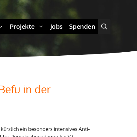
Projekte
Jobs
Spenden
Befu in der
ürzlich ein besonders intensives Anti-
ft für Demokratiepädagogik e.V.)