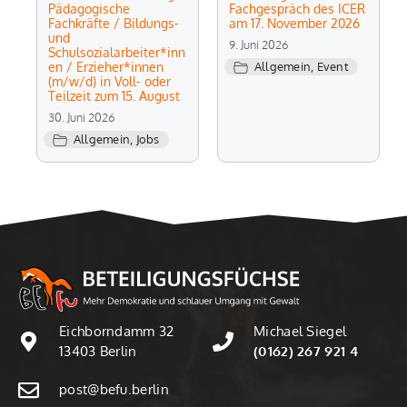
Pädagogische
Fachgespräch des ICER
Fachkräfte / Bildungs-
am 17. November 2026
und
9. Juni 2026
Schulsozialarbeiter*inn
en / Erzieher*innen
Allgemein
,
Event
(m/w/d) in Voll- oder
Teilzeit zum 15. August
30. Juni 2026
Allgemein
,
Jobs
Eichborndamm 32
Michael Siegel
13403 Berlin
(0162) 267 921 4
post@befu.berlin