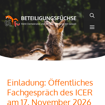
Zum
Inhalt
springen
Men
Einladung: Öffentliches
Fachgespräch des ICER
am 17. November 2026