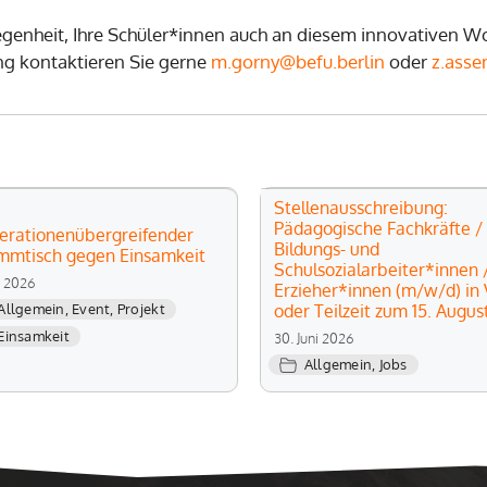
egenheit, Ihre Schüler*innen auch an diesem innovativen W
ng kontaktieren Sie gerne
m.gorny@befu.berlin
oder
z.asse
Stellenausschreibung:
Pädagogische Fachkräfte /
erationenübergreifender
Bildungs- und
mmtisch gegen Einsamkeit
Schulsozialarbeiter*innen 
li 2026
Erzieher*innen (m/w/d) in V
oder Teilzeit zum 15. Augus
Allgemein
,
Event
,
Projekt
Einsamkeit
30. Juni 2026
Allgemein
,
Jobs