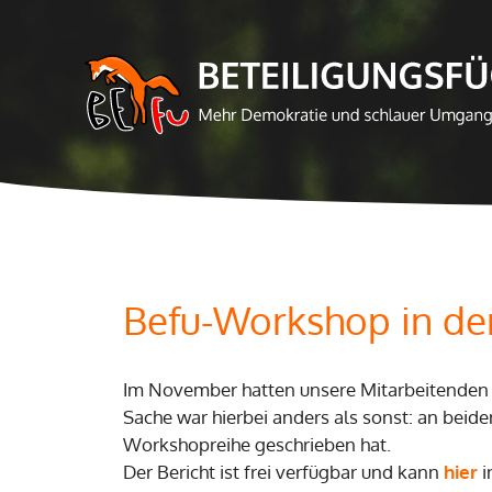
Zum
Inhalt
springen
Befu-Workshop in de
Im November hatten unsere Mitarbeitenden
Sache war hierbei anders als sonst: an beide
Workshopreihe geschrieben hat.
Der Bericht ist frei verfügbar und kann
hier
i