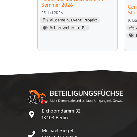
Sommer 2026
Gen
Sta
25. Juli 2026
Allgemein
,
Event
,
Projekt
9. Ju
Scharnweberstraße
Eichborndamm 32
13403 Berlin
Michael Siegel