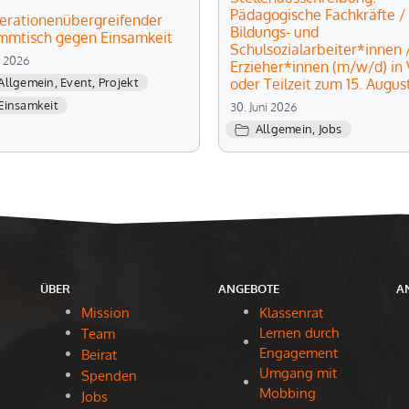
Pädagogische Fachkräfte /
erationenübergreifender
Bildungs- und
mmtisch gegen Einsamkeit
Schulsozialarbeiter*innen 
li 2026
Erzieher*innen (m/w/d) in V
oder Teilzeit zum 15. Augus
Allgemein
,
Event
,
Projekt
Einsamkeit
30. Juni 2026
Allgemein
,
Jobs
ÜBER
ANGEBOTE
A
Mission
Klassenrat
Lernen durch
Team
Engagement
Beirat
Umgang mit
Spenden
Mobbing
Jobs