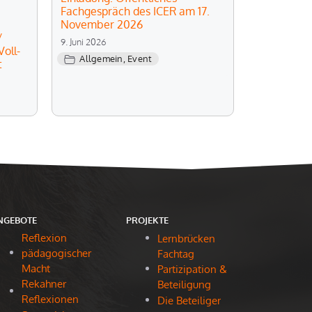
Fachgespräch des ICER am 17.
November 2026
/
9. Juni 2026
oll-
Allgemein
,
Event
t
NGEBOTE
PROJEKTE
Reflexion
Lernbrücken
pädagogischer
Fachtag
Macht
Partizipation &
Rekahner
Beteiligung
Reflexionen
Die Beteiliger