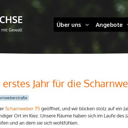
Über uns
Angebote
 erstes Jahr für die Scharnw
arnweberstraße
der
Scharnweber 75
geöffnet, und wir blicken stolz auf ein 
endiger Ort im Kiez. Unsere Räume haben sich im Laufe des 
eifen und an dem sie sich wohlfühlen.