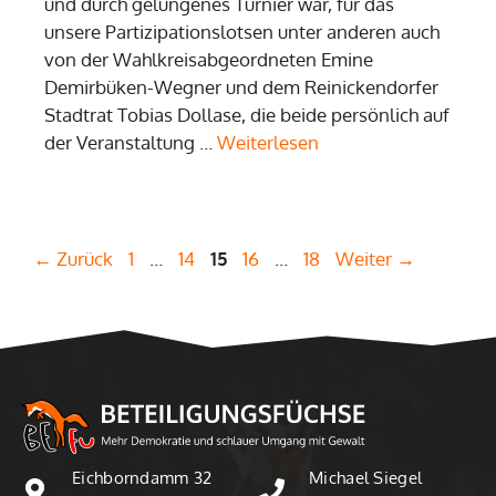
und durch gelungenes Turnier war, für das
unsere Partizipationslotsen unter anderen auch
von der Wahlkreisabgeordneten Emine
Demirbüken-Wegner und dem Reinickendorfer
Stadtrat Tobias Dollase, die beide persönlich auf
der Veranstaltung …
Weiterlesen
Seite
Seite
Seite
Seite
Seite
←
Zurück
1
…
14
15
16
…
18
Weiter
→
Eichborndamm 32
Michael Siegel