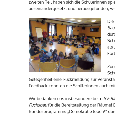
zweiten Teil haben sich die SchülerInnen sp
auseinandergesetzt und herausgefunden, wie
Die
Sau
dur
Sch
als
For
Zum
Sch
Gelegenheit eine Rückmeldung zur Veranst
Feedback konnten die SchülerInnen auch mi
Wir bedanken uns insbesondere beim
SV-Bi
Fuchsbau
für die Bereitstellung der Räume!
Bundesprogramms „Demokratie leben!“ durc