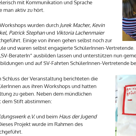
ielerisch mit Kommunikation und Sprache
 man aktiv zu hört.
 Workshops wurden durch
Jurek Macher
,
Kevin
kel
,
Patrick Stephan
und
Viktoria Lachenmaier
chgeführt. Einige von ihnen gehen selbst noch zur
ule und waren selbst engagierte SchülerInnen-Vertretende
 „SV-BeraterIn“ ausbilden lassen und unterstützen nun ge
tbildungen und auf SV-Fahrten SchülerInnen-Vertretende b
 Schluss der Veranstaltung berichteten die
ülerInnen aus ihren Workshops und hatten
altung zu geben. Neben dem mündlichen
t dem Stift abstimmen:
ldungswerk e.V.
und beim
Haus der Jugend
 Dieses Projekt wurde im Rahmen des
hgeführt.