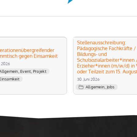
Stellenausschreibung:
Pädagogische Fachkräfte /
erationenübergreifender
Bildungs- und
mmtisch gegen Einsamkeit
Schulsozialarbeiter*innen 
li 2026
Erzieher*innen (m/w/d) in V
oder Teilzeit zum 15. Augus
Allgemein
,
Event
,
Projekt
Einsamkeit
30. Juni 2026
Allgemein
,
Jobs