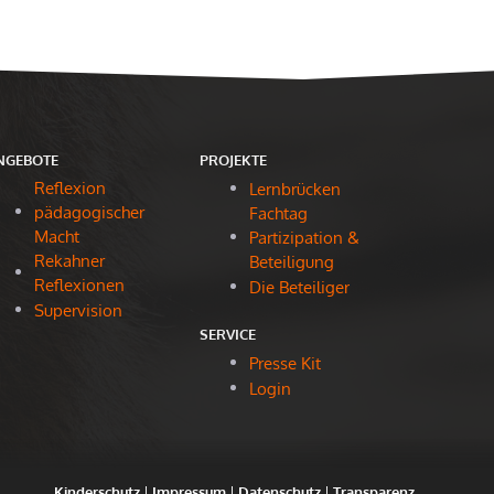
NGEBOTE
PROJEKTE
Reflexion
Lernbrücken
pädagogischer
Fachtag
Macht
Partizipation &
Rekahner
Beteiligung
Reflexionen
Die Beteiliger
Supervision
SERVICE
Presse Kit
Login
Kinderschutz
|
Impressum
|
Datenschutz
|
Transparenz