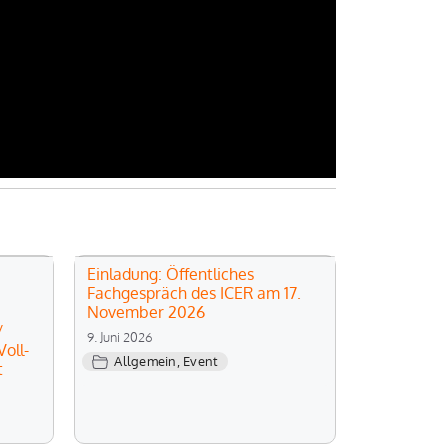
Einladung: Öffentliches
Fachgespräch des ICER am 17.
November 2026
/
9. Juni 2026
oll-
Allgemein
,
Event
t