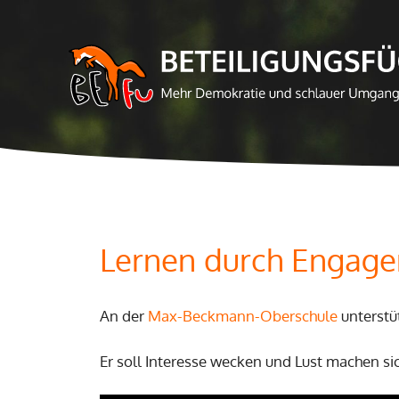
Zum
Inhalt
springen
Lernen durch Engage
An der
Max-Beckmann-Oberschule
unterstü
Er soll Interesse wecken und Lust machen si