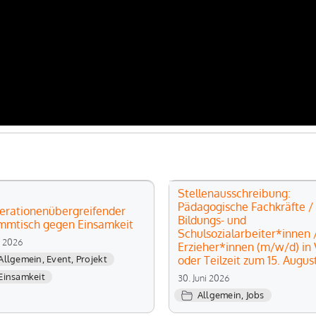
Stellenausschreibung:
Pädagogische Fachkräfte /
erationenübergreifender
Bildungs- und
mmtisch gegen Einsamkeit
Schulsozialarbeiter*innen 
li 2026
Erzieher*innen (m/w/d) in V
oder Teilzeit zum 15. Augus
Allgemein
,
Event
,
Projekt
Einsamkeit
30. Juni 2026
Allgemein
,
Jobs