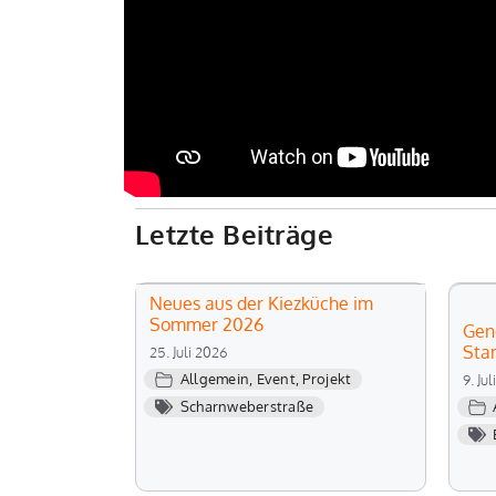
Letzte Beiträge
Neues aus der Kiezküche im
Sommer 2026
Gen
Sta
25. Juli 2026
Allgemein
,
Event
,
Projekt
9. Ju
Scharnweberstraße