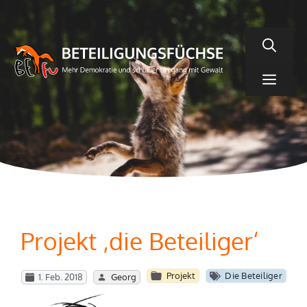
Zum
Inhalt
springen
Men
Projekt ‚die Beteiliger‘
Projekt
Die Beteiliger
1. Feb. 2018
Georg