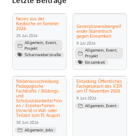
Letzte Beiträge
Neues aus der
Kiezküche im Sommer
Generationenübergreif
2026
ender Stammtisch
25. Juli 2026
gegen Einsamkeit
Allgemein
,
Event
,
9. Juli 2026
Projekt
Allgemein
,
Event
,
Scharnweberstraße
Projekt
Einsamkeit
Stellenausschreibung:
Einladung: Öffentliches
Pädagogische
Fachgespräch des ICER
Fachkräfte / Bildungs-
am 17. November 2026
und
9. Juni 2026
Schulsozialarbeiter*inn
en / Erzieher*innen
Allgemein
,
Event
(m/w/d) in Voll- oder
Teilzeit zum 15. August
30. Juni 2026
Allgemein
,
Jobs