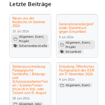
Letzte Beiträge
Neues aus der
Kiezküche im Sommer
Generationenübergreif
2026
ender Stammtisch
25. Juli 2026
gegen Einsamkeit
Allgemein
,
Event
,
9. Juli 2026
Projekt
Allgemein
,
Event
,
Scharnweberstraße
Projekt
Einsamkeit
Stellenausschreibung:
Einladung: Öffentliches
Pädagogische
Fachgespräch des ICER
Fachkräfte / Bildungs-
am 17. November 2026
und
9. Juni 2026
Schulsozialarbeiter*inn
en / Erzieher*innen
Allgemein
,
Event
(m/w/d) in Voll- oder
Teilzeit zum 15. August
30. Juni 2026
Allgemein
,
Jobs