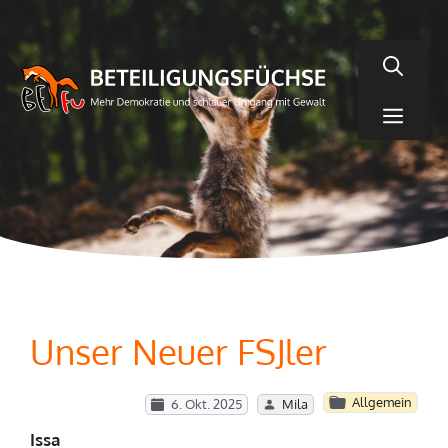
Zum
Inhalt
springen
Men
Unser Neuer FSJler
Allgemein
6. Okt. 2025
Mila
Issa