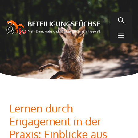
Zum
Inhalt
springen
Men
Lernen durch
Engagement in der
Praxis: Einblicke aus