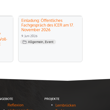
Einladung: Öffentliches
Fachgespräch des ICER am 17.
November 2026
/
9. Juni 2026
oll-
Allgemein
,
Event
t
NGEBOTE
PROJEKTE
Reflexion
Lernbrücken