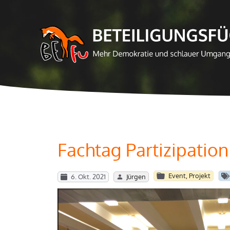
Zum
Inhalt
springen
Fachtag Partizipation
Event
,
Projekt
6. Okt. 2021
Jürgen