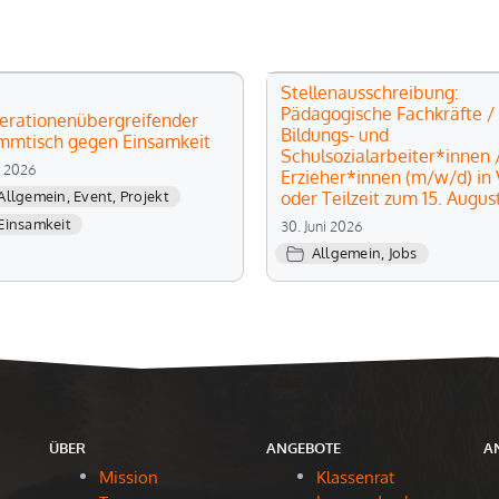
Stellenausschreibung:
Pädagogische Fachkräfte /
erationenübergreifender
Bildungs- und
mmtisch gegen Einsamkeit
Schulsozialarbeiter*innen 
li 2026
Erzieher*innen (m/w/d) in V
oder Teilzeit zum 15. Augus
Allgemein
,
Event
,
Projekt
Einsamkeit
30. Juni 2026
Allgemein
,
Jobs
ÜBER
ANGEBOTE
A
Mission
Klassenrat