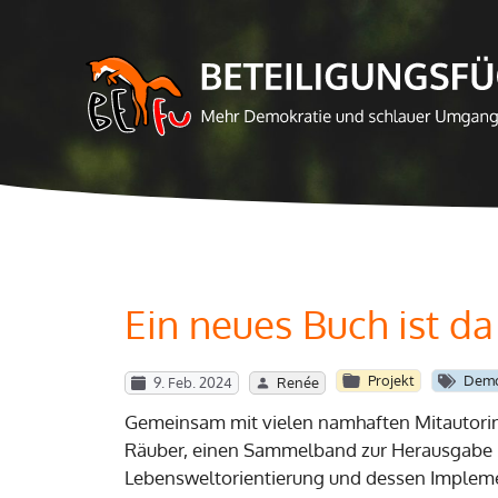
Zum
Inhalt
springen
Ein neues Buch ist d
Projekt
Demo
9. Feb. 2024
Renée
Gemeinsam mit vielen namhaften Mitautorin
Räuber, einen Sammelband zur Herausgabe i
Lebensweltorientierung und dessen Implemen