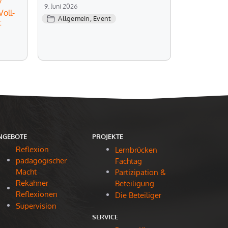
/
9. Juni 2026
oll-
Allgemein
,
Event
t
NGEBOTE
PROJEKTE
Reflexion
Lernbrücken
pädagogischer
Fachtag
Macht
Partizipation &
Rekahner
Beteiligung
Reflexionen
Die Beteiliger
Supervision
SERVICE