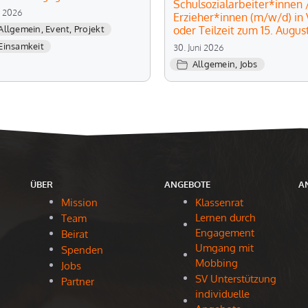
Schulsozialarbeiter*innen 
li 2026
Erzieher*innen (m/w/d) in V
oder Teilzeit zum 15. Augus
Allgemein
,
Event
,
Projekt
Einsamkeit
30. Juni 2026
Allgemein
,
Jobs
ÜBER
ANGEBOTE
A
Mission
Klassenrat
Lernen durch
Team
Engagement
Beirat
Umgang mit
Spenden
Mobbing
Jobs
SV Unterstützung
Partner
individuelle