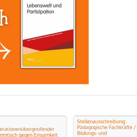
Stellenausschreibung:
Pädagogische Fachkräfte /
erationenübergreifender
Bildungs- und
mmtisch gegen Einsamkeit