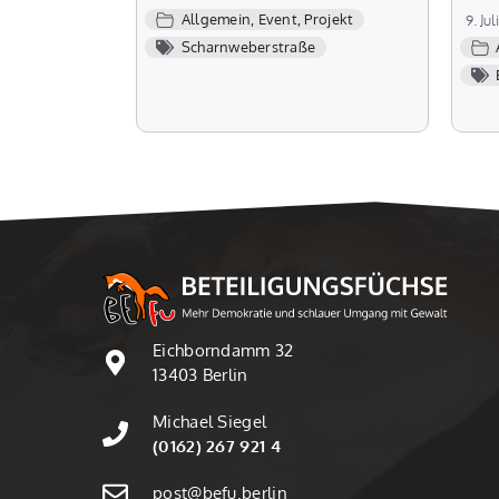
Allgemein
,
Event
,
Projekt
9. Ju
Scharnweberstraße
Eichborndamm 32
13403 Berlin
Michael Siegel
(0162) 267 921 4
post@befu.berlin