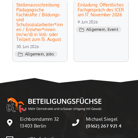
Stellenausschreibung:
Einladung: Öffentliches
Pädagogische
Fachgespräch des ICER
Fachkräfte / Bildungs-
am 17. November 2026
und
9. Juni 2026
Schulsozialarbeiter*inn
en / Erzieher*innen
Allgemein
,
Event
(m/w/d) in Voll- oder
Teilzeit zum 15. August
30. Juni 2026
Allgemein
,
Jobs
Eichborndamm 32
Michael Siegel
13403 Berlin
(0162) 267 921 4