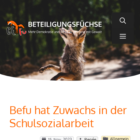
Zum
Inhalt
springen
Men
Befu hat Zuwachs in der
Schulsozialarbeit
Allgemein
15. Nov. 2023
Renée