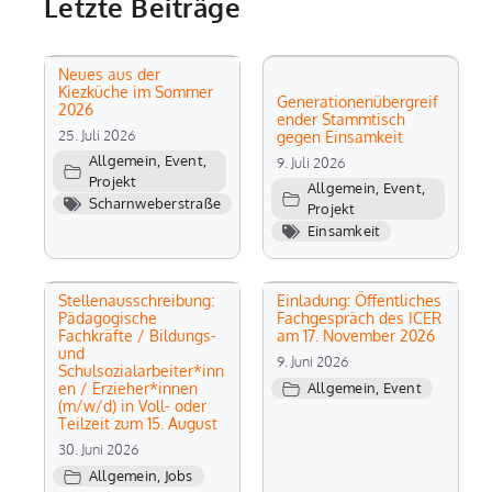
Letzte Beiträge
Neues aus der
Kiezküche im Sommer
Generationenübergreif
2026
ender Stammtisch
25. Juli 2026
gegen Einsamkeit
Allgemein
,
Event
,
9. Juli 2026
Projekt
Allgemein
,
Event
,
Scharnweberstraße
Projekt
Einsamkeit
Stellenausschreibung:
Einladung: Öffentliches
Pädagogische
Fachgespräch des ICER
Fachkräfte / Bildungs-
am 17. November 2026
und
9. Juni 2026
Schulsozialarbeiter*inn
en / Erzieher*innen
Allgemein
,
Event
(m/w/d) in Voll- oder
Teilzeit zum 15. August
30. Juni 2026
Allgemein
,
Jobs