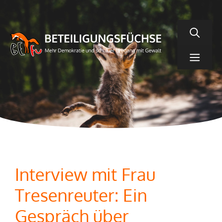
Zum
Inhalt
springen
Men
Interview mit Frau
Tresenreuter: Ein
Gespräch über