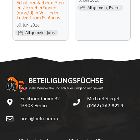
Schulsozialarbeiter*inn
en / Erzieher*innen
Allgemein
,
Event
(m/w/d) in Voll- oder
Teilzeit zum 15. August
30. Juni 2026
Allgemein
,
Jobs
Eichborndamm 32
Michael Siegel
13403 Berlin
(0162) 267 921 4
post@befu.berlin