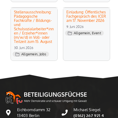
Stellenausschreibung:
Einladung: Öffentliches
Pädagogische
Fachgespräch des ICER
Fachkräfte / Bildungs-
am 17. November 2026
und
9. Juni 2026
Schulsozialarbeiter*inn
en / Erzieher*innen
Allgemein
,
Event
(m/w/d) in Voll- oder
Teilzeit zum 15. August
30. Juni 2026
Allgemein
,
Jobs
Eichborndamm 32
Michael Siegel
13403 Berlin
(0162) 267 921 4