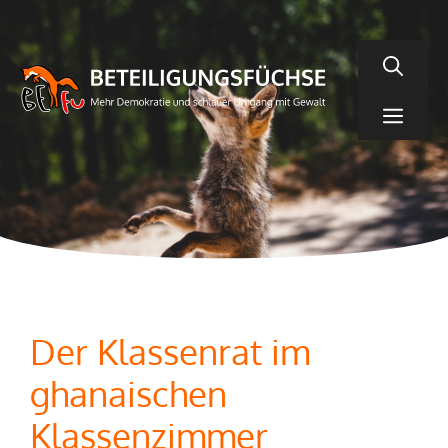
Zum
Inhalt
springen
Men
Der Klassenrat im
ghanaischen
Klassenzimmer