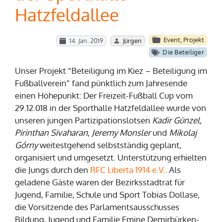
Hatzfeldallee
Event
,
Projekt
14. Jan. 2019
Jürgen
Die Beteiliger
Unser Projekt “Beteiligung im Kiez – Beteiligung im
Fußballverein” fand pünktlich zum Jahresende
einen Höhepunkt: Der Freizeit-Fußball Cup vom
29.12.018 in der Sporthalle Hatzfeldallee wurde von
unseren jungen Partizipationslotsen
Kadir Günzel
,
Pirinthan Sivaharan
,
Jeremy Monsler
und
Mikolaj
Górny
weitestgehend selbstständig geplant,
organisiert und umgesetzt. Unterstützung erhielten
die Jungs durch den
RFC Liberta 1914 e.V.
. Als
geladene Gäste waren der Bezirksstadtrat für
Jugend, Familie, Schule und Sport Tobias Dollase,
die Vorsitzende des Parlamentsausschusses
Bildung, Jugend und Familie Emine Demirbürken-