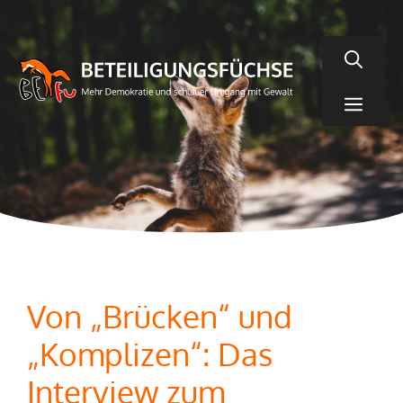
Zum
Inhalt
springen
Men
Von „Brücken“ und
„Komplizen“: Das
Interview zum