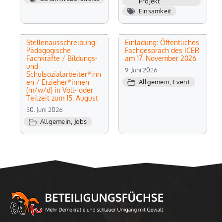
Projekt
Einsamkeit
Stellenausschreibung:
Einladung: Öffentliches
Pädagogische
Fachgespräch des ICER
Fachkräfte / Bildungs-
am 17. November 2026
und
9. Juni 2026
Schulsozialarbeiter*inn
en / Erzieher*innen
Allgemein
,
Event
(m/w/d) in Voll- oder
Teilzeit zum 15. August
30. Juni 2026
Allgemein
,
Jobs