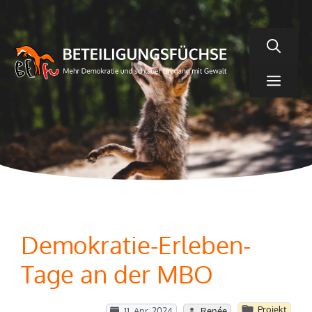
Zum
Inhalt
springen
Men
Demokratie-Erleben-
Tage an der MBO
Projekt
11. Apr. 2024
Renée