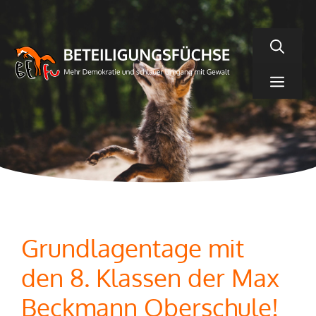
Zum
Inhalt
springen
Men
Grundlagentage mit
den 8. Klassen der Max
Beckmann Oberschule!