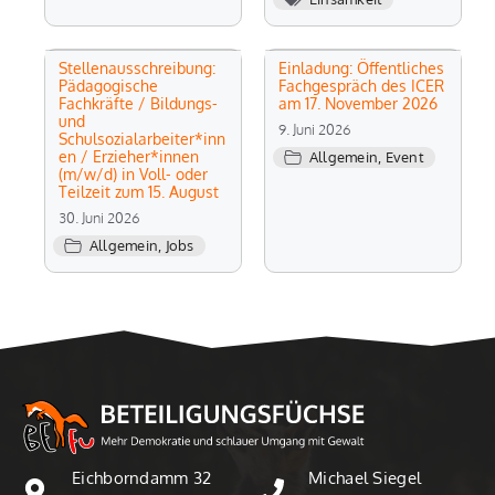
Stellenausschreibung:
Einladung: Öffentliches
Pädagogische
Fachgespräch des ICER
Fachkräfte / Bildungs-
am 17. November 2026
und
9. Juni 2026
Schulsozialarbeiter*inn
en / Erzieher*innen
Allgemein
,
Event
(m/w/d) in Voll- oder
Teilzeit zum 15. August
30. Juni 2026
Allgemein
,
Jobs
Eichborndamm 32
Michael Siegel