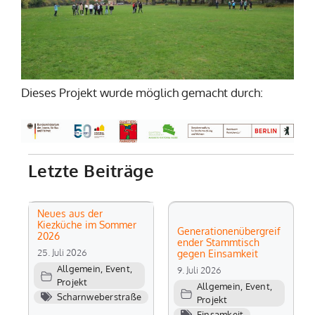
Dieses Projekt wurde möglich gemacht durch:
Letzte Beiträge
Neues aus der
Kiezküche im Sommer
Generationenübergreif
2026
ender Stammtisch
25. Juli 2026
gegen Einsamkeit
Allgemein
,
Event
,
9. Juli 2026
Projekt
Allgemein
,
Event
,
Scharnweberstraße
Projekt
Einsamkeit