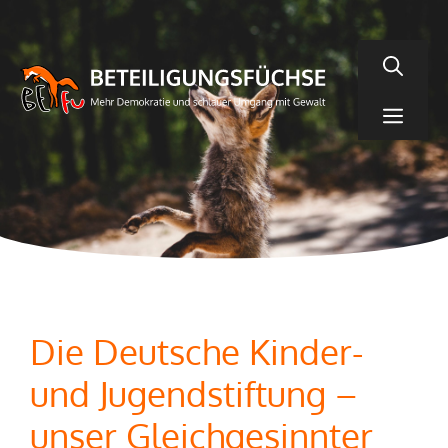
Zum
Inhalt
springen
Men
Die Deutsche Kinder-
und Jugendstiftung –
unser Gleichgesinnter