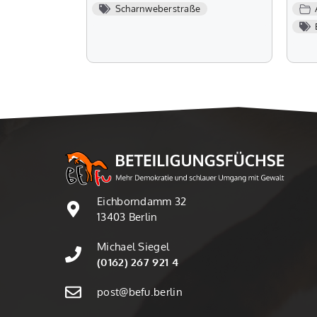
Scharnweberstraße
Eichborndamm 32
13403 Berlin
Michael Siegel
(0162) 267 921 4
post@befu.berlin