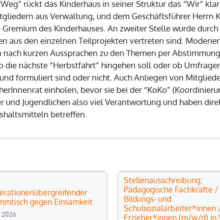
eg” rückt das Kinderhaus in seiner Struktur das “Wir” klar 
gliedern aus Verwaltung, und dem Geschäftsführer Herrn Kr
ste Gremium des Kinderhauses. An zweiter Stelle wurde durc
nen aus den einzelnen Teilprojekten vertreten sind. Moderie
en nach kurzen Aussprachen zu den Themen per Abstimmung 
 die nächste “Herbstfahrt” hingehen soll oder ob Umfrage
und formuliert sind oder nicht. Auch Anliegen von Mitglied
erInnenrat einholen, bevor sie bei der “KoKo” (Koordinie
 und Jugendlichen also viel Verantwortung und haben direk
haltsmitteln betreffen.
Stellenausschreibung:
Pädagogische Fachkräfte /
erationenübergreifender
Bildungs- und
mmtisch gegen Einsamkeit
Schulsozialarbeiter*innen 
li 2026
Erzieher*innen (m/w/d) in V