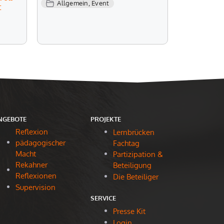
Allgemein
,
Event
t
NGEBOTE
PROJEKTE
Reflexion
Lernbrücken
pädagogischer
Fachtag
Macht
Partizipation &
Rekahner
Beteiligung
Reflexionen
Die Beteiliger
Supervision
SERVICE
Presse Kit
Login