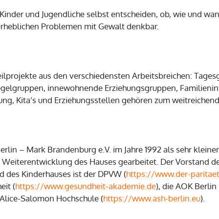
nder und Jugendliche selbst entscheiden, ob, wie und wann
erheblichen Problemen mit Gewalt denkbar.
eilprojekte aus den verschiedensten Arbeitsbreichen: Tage
elgruppen, innewohnende Erziehungsgruppen, Familienint
ung, Kita’s und Erziehungsstellen gehören zum weitreichend
erlin – Mark Brandenburg e.V. im Jahre 1992 als sehr kleine
r Weiterentwicklung des Hauses gearbeitet. Der Vorstand de
 des Kinderhauses ist der DPVW (
https://www.der-paritaet
it (
https://www.gesundheit-akademie.de
), die AOK Berli
e Alice-Salomon Hochschule (
https://www.ash-berlin.eu
).