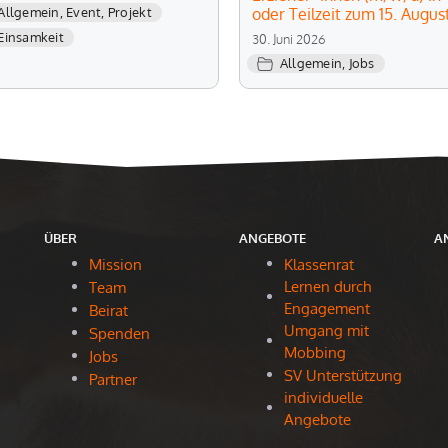
oder Teilzeit zum 15. Augus
Allgemein
,
Event
,
Projekt
Einsamkeit
30. Juni 2026
Allgemein
,
Jobs
ÜBER
ANGEBOTE
A
Mission
Klassenrat
Lernen durch
Team
Engagement
Beirat
Umgang mit
Spenden
Mobbing
Jobs
SV Unterstützung
Partner
individuelle
Angebote