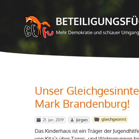
Zum
Inhalt
springen
Unser Gleichgesinnte
Mark Brandenburg!
gleichgesinnt
21. Jan. 2019
Jürgen
Das Kinderhaus ist ein Träger der Jugendhilfe
von Kita´s über Tages- und Wohngruppen bis