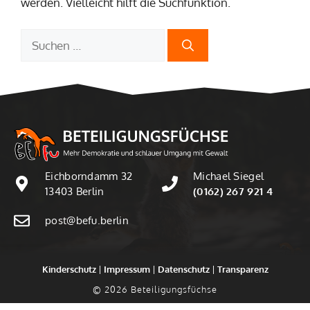
werden. Vielleicht hilft die Suchfunktion.
Suchen
nach:
Eichborndamm 32
Michael Siegel
13403 Berlin
(0162) 267 921 4
post@befu.berlin
Kinderschutz
|
Impressum
|
Datenschutz
|
Transparenz
© 2026 Beteiligungsfüchse