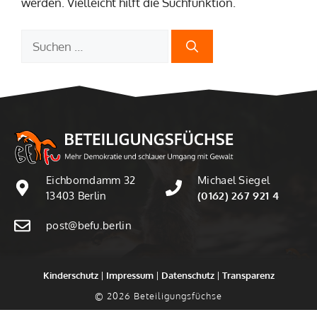
werden. Vielleicht hilft die Suchfunktion.
Suchen
nach:
Eichborndamm 32
Michael Siegel
13403 Berlin
(0162) 267 921 4
post@befu.berlin
Kinderschutz
|
Impressum
|
Datenschutz
|
Transparenz
© 2026 Beteiligungsfüchse