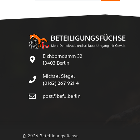
Eichborndamm 32
13403 Berlin
Michael Siegel
(0162) 267 921 4
post@befu.berlin
© 2026 Beteiligungsfüchse