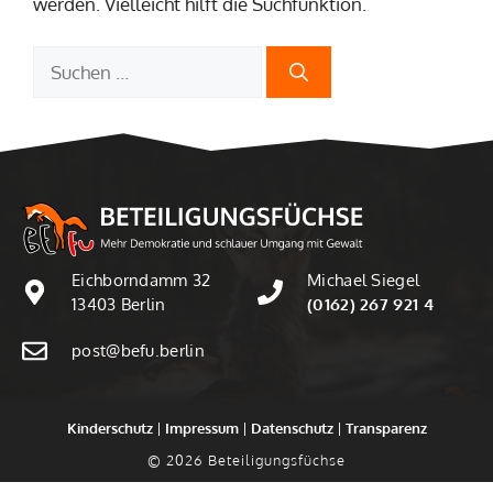
werden. Vielleicht hilft die Suchfunktion.
Suchen
nach:
Eichborndamm 32
Michael Siegel
13403 Berlin
(0162) 267 921 4
post@befu.berlin
Kinderschutz
|
Impressum
|
Datenschutz
|
Transparenz
© 2026 Beteiligungsfüchse