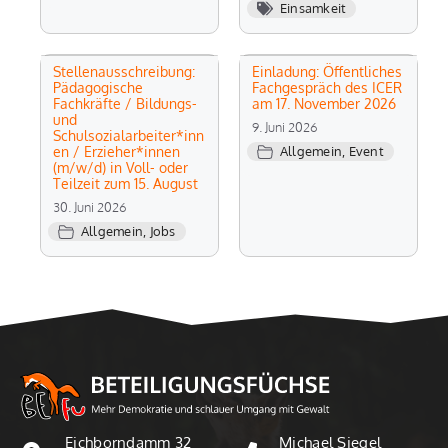
Einsamkeit
Stellenausschreibung:
Einladung: Öffentliches
Pädagogische
Fachgespräch des ICER
Fachkräfte / Bildungs-
am 17. November 2026
und
9. Juni 2026
Schulsozialarbeiter*inn
en / Erzieher*innen
Allgemein
,
Event
(m/w/d) in Voll- oder
Teilzeit zum 15. August
30. Juni 2026
Allgemein
,
Jobs
Eichborndamm 32
Michael Siegel