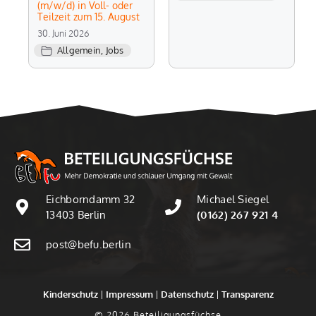
(m/w/d) in Voll- oder
Teilzeit zum 15. August
30. Juni 2026
Allgemein
,
Jobs
Eichborndamm 32
Michael Siegel
13403 Berlin
(0162) 267 921 4
post@befu.berlin
Kinderschutz
|
Impressum
|
Datenschutz
|
Transparenz
© 2026 Beteiligungsfüchse